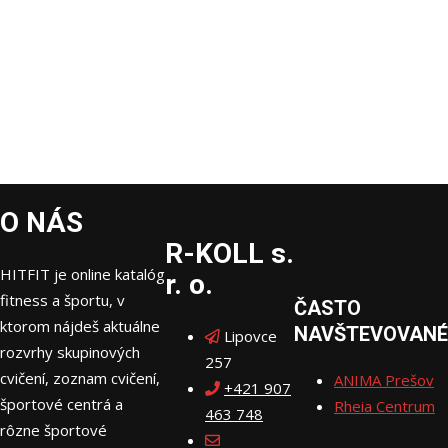
O NÁS
R-KOLL s.
HITFIT je online katalóg
r. o.
fitness a športu, v
ČASTO
ktorom nájdeš aktuálne
NAVŠTEVOVANÉ
Lipovce
rozvrhy skupinových
257
cvičení, zoznam cvičení,
ANIMA Prešov
+421 907
športové centrá a
Rheia Centrum
463 748
rôzne športové