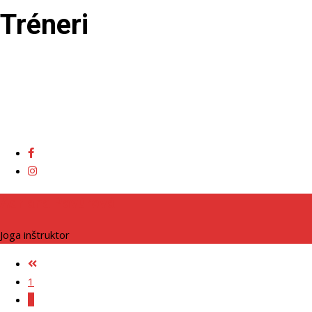
Tréneri
Adriana Pavúrová
Joga inštruktor
1
2