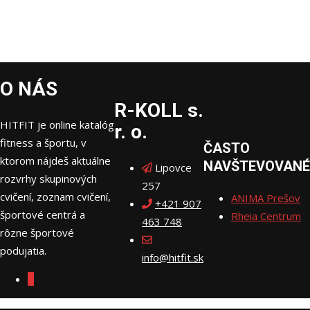
O NÁS
R-KOLL s.
HITFIT je online katalóg
r. o.
fitness a športu, v
ČASTO
ktorom nájdeš aktuálne
NAVŠTEVOVANÉ
Lipovce
rozvrhy skupinových
257
cvičení, zoznam cvičení,
ANIMA Prešov
+421 907
športové centrá a
Rheia Centrum
463 748
rôzne športové
podujatia.
info@hitfit.sk