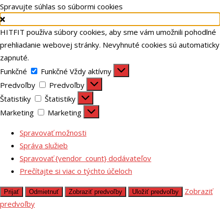
Spravujte súhlas so súbormi cookies
HITFIT používa súbory cookies, aby sme vám umožnili pohodlné
prehliadanie webovej stránky. Nevyhnuté cookies sú automaticky
zapnuté.
Funkčné
Funkčné
Vždy aktívny
Predvoľby
Predvoľby
Štatistiky
Štatistiky
Marketing
Marketing
Spravovať možnosti
Správa služieb
Spravovať {vendor_count} dodávateľov
Prečítajte si viac o týchto účeloch
Zobraziť
Prijať
Odmietnuť
Zobraziť predvoľby
Uložiť predvoľby
predvoľby