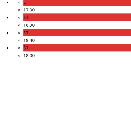
UT
17:30
ST
16:30
ST
18:40
ŠT
18:00
SM Systém
O NÁS
R-KOLL s.
HITFIT je online katalóg
r. o.
fitness a športu, v
ČASTO