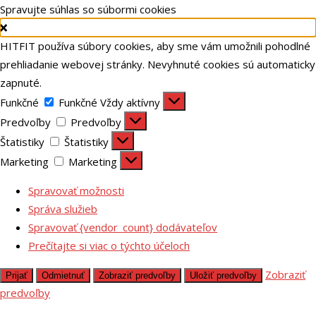
Spravujte súhlas so súbormi cookies
HITFIT používa súbory cookies, aby sme vám umožnili pohodlné
prehliadanie webovej stránky. Nevyhnuté cookies sú automaticky
zapnuté.
Funkčné
Funkčné
Vždy aktívny
Predvoľby
Predvoľby
Štatistiky
Štatistiky
Marketing
Marketing
Spravovať možnosti
Správa služieb
Spravovať {vendor_count} dodávateľov
Prečítajte si viac o týchto účeloch
Zobraziť
Prijať
Odmietnuť
Zobraziť predvoľby
Uložiť predvoľby
predvoľby