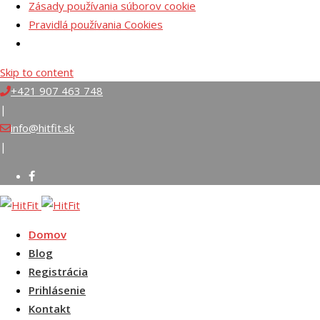
Zásady používania súborov cookie
Pravidlá používania Cookies
Skip to content
+421 907 463 748
|
info@hitfit.sk
|
Domov
Blog
Registrácia
Prihlásenie
Kontakt