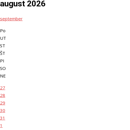
august 2026
september
Po
UT
ST
ŠT
PI
SO
NE
27
28
29
30
31
1