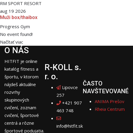
RM SPORT RESORT
aug 19 2026
Muži box/thaibox
Progress Gym
No event found!
Načítať viac
O NÁS
HITFIT je online
R-KOLL s.
katalóg fitness a
r. o.
športu, v ktorom
ČASTO
nájdeš aktuálne
Lipovce
NAVŠTEVOVANÉ
rozvrhy
257
skupinových
ANIMA Prešov
+421 907
cvičení, zoznam
Rheia Centrum
463 748
cvičení, športové
centrá a rôzne
info@hitfit.sk
športové podujatia.