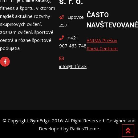
s. r. o.
HITFIT je online katalóg
fitness a športu, v ktorom
ČASTO
nájdeš aktuálne rozvrhy
Lipovce
skupinových cvičení,
NAVŠTEVOVANÉ
257
zoznam cvičení, športové
+421
centrá a rôzne športové
ANIMA Prešov
907 463 748
podujatia.
Rheia Centrum
info@hitfit.sk
© Copyright GymEdge 2016. All Right Reserved. Designed and
Developed by RadiusTheme