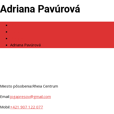
Adriana Pavúrová
Domov
Tréneri
Domov
Adriana Pavúrová
Miesto pôsobenia:
Rheia Centrum
Email:
jogapresov@gmail.com
Mobil:
+421 907 122 077