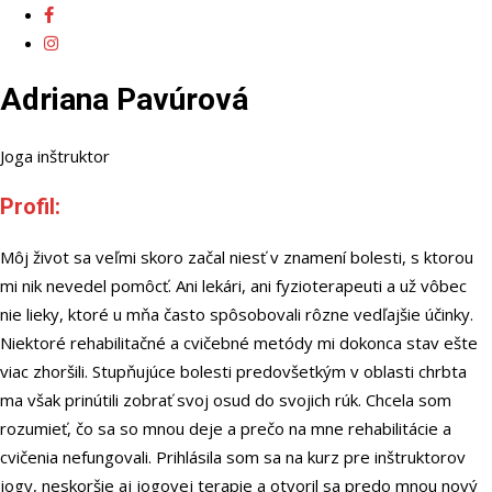
Adriana Pavúrová
Joga inštruktor
Profil:
Môj život sa veľmi skoro začal niesť v znamení bolesti, s ktorou
mi nik nevedel pomôcť. Ani lekári, ani fyzioterapeuti a už vôbec
nie lieky, ktoré u mňa často spôsobovali rôzne vedľajšie účinky.
Niektoré rehabilitačné a cvičebné metódy mi dokonca stav ešte
viac zhoršili. Stupňujúce bolesti predovšetkým v oblasti chrbta
ma však prinútili zobrať svoj osud do svojich rúk. Chcela som
rozumieť, čo sa so mnou deje a prečo na mne rehabilitácie a
cvičenia nefungovali. Prihlásila som sa na kurz pre inštruktorov
jogy, neskoršie aj jogovej terapie a otvoril sa predo mnou nový