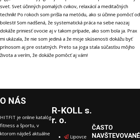
svet. Svet účinných pomalých cvikov, relaxácií a meditačných
techník! Po rokoch som prišla na metódu, ako si účinne pomôcť od
bolesti! Som nadšená, že systematická práca na sebe naozaj
dokáže priniesť ovocie aj v takom prípade, ako som bola ja. Prax
mi ukázala, že nie som jediná a že moje skúsenosti dokážu byť
prínosom aj pre ostatných. Preto sa joga stala súčasťou môjho
života a verím, že dokáže pomôcť aj vám!
O NÁS
R-KOLL s.
HITFIT je online katalóg
r. o.
fitness a športu, v
ČASTO
ktorom nájdeš aktuálne
NAVŠTEVOVANÉ
Lipovce