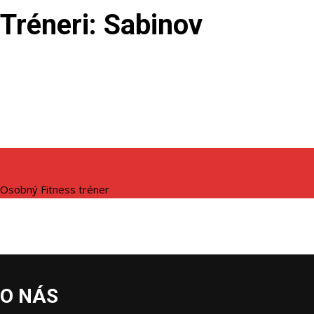
Tréneri:
Sabinov
Michal Birčák
Osobný Fitness tréner
O NÁS