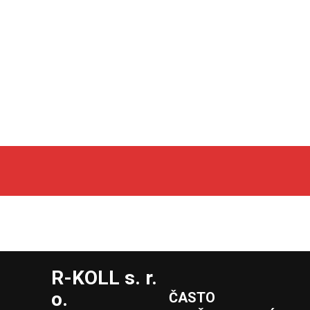
R-KOLL s. r.
o.
ČASTO