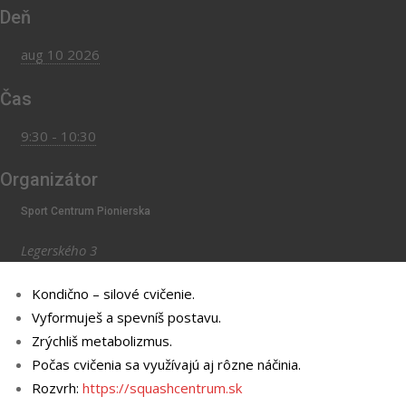
Deň
aug 10 2026
Čas
9:30 - 10:30
Organizátor
Sport Centrum Pionierska
Legerského 3
Kondično – silové cvičenie.
Vyformuješ a spevníš postavu.
Zrýchliš metabolizmus.
Počas cvičenia sa využívajú aj rôzne náčinia.
Rozvrh:
https://squashcentrum.sk