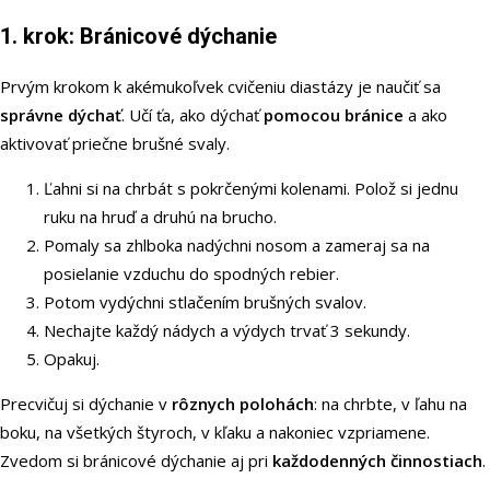
1. krok: Bránicové dýchanie
Prvým krokom k akémukoľvek cvičeniu diastázy je naučiť sa
správne dýchať
. Učí ťa, ako dýchať
pomocou bránice
a ako
aktivovať priečne brušné svaly.
Ľahni si na chrbát s pokrčenými kolenami. Polož si jednu
ruku na hruď a druhú na brucho.
Pomaly sa zhlboka nadýchni nosom a zameraj sa na
posielanie vzduchu do spodných rebier.
Potom vydýchni stlačením brušných svalov.
Nechajte každý nádych a výdych trvať 3 sekundy.
Opakuj.
Precvičuj si dýchanie v
rôznych polohách
: na chrbte, v ľahu na
boku, na všetkých štyroch, v kľaku a nakoniec vzpriamene.
Zvedom si bránicové dýchanie aj pri
každodenných činnostiach
.