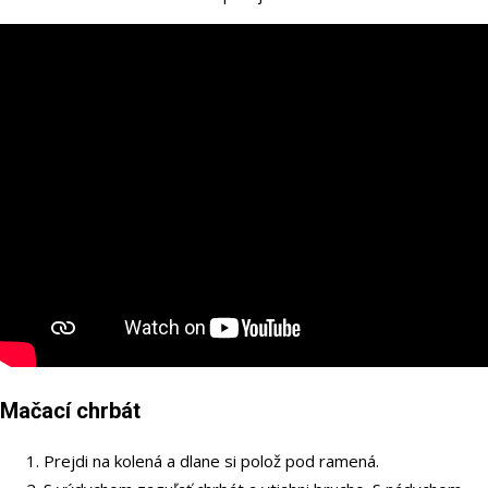
Mačací chrbát
Prejdi na kolená a dlane si polož pod ramená.