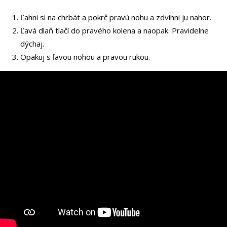
Ľahni si na chrbát a pokrč pravú nohu a zdvihni ju nahor.
Ľavá dlaň tlačí do pravého kolena a naopak. Pravidelne
dýchaj.
Opakuj s ľavou nohou a pravou rukou.