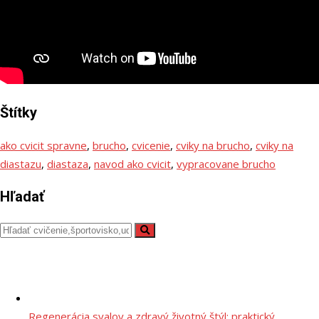
Štítky
ako cvicit spravne
,
brucho
,
cvicenie
,
cviky na brucho
,
cviky na
diastazu
,
diastaza
,
navod ako cvicit
,
vypracovane brucho
Hľadať
Regenerácia svalov a zdravý životný štýl: praktický