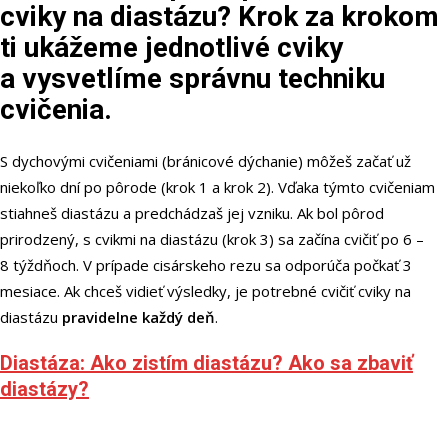
cviky na diastázu? Krok za krokom
ti ukážeme jednotlivé cviky
a vysvetlíme správnu techniku
cvičenia.
S dychovými cvičeniami (bránicové dýchanie) môžeš začať už
niekoľko dní po pôrode (krok 1 a krok 2). Vďaka týmto cvičeniam
stiahneš diastázu a predchádzaš jej vzniku. Ak bol pôrod
prirodzený, s cvikmi na diastázu (krok 3) sa začína cvičiť po 6 –
8 týždňoch. V prípade cisárskeho rezu sa odporúča počkať 3
mesiace. Ak chceš vidieť výsledky, je potrebné cvičiť cviky na
diastázu
pravidelne každý deň
.
Diastáza: Ako zistím diastázu? Ako sa zbaviť
diastázy?