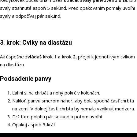
Kedykoľvek počas dňa môžeš
stláčať svaly panvového dna
. Drž
svaly stiahnuté aspoň 5 sekúnd. Pred opakovaním pomaly uvoľni
svaly a odpočívaj pár sekúnd.
3. krok: Cviky na diastázu
Ak úspešne
zvládaš krok 1 a krok 2,
prejdi k jednotlivým cvikom
na diastázu.
Podsadenie panvy
Ľahni si na chrbát a nohy pokrč v kolenách.
Nakloň panvu smerom nahor, aby bola spodná časť chrbta
na zemi. V dolnej časti chrbta by nemala vzniknúť medzera.
Drž túto polohu pár sekúnd a potom uvoľni.
Opakuj aspoň 5-krát.