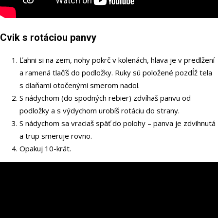
Cvik s rotáciou panvy
Ľahni si na zem, nohy pokrč v kolenách, hlava je v predlžení
a ramená tlačíš do podložky. Ruky sú položené pozdĺž tela
s dlaňami otočenými smerom nadol.
S nádychom (do spodných rebier) zdvíhaš panvu od
podložky a s výdychom urobíš rotáciu do strany.
S nádychom sa vraciaš späť do polohy – panva je zdvihnutá
a trup smeruje rovno.
Opakuj 10-krát.