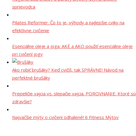
sprievodca
Pilates Reformer: Čo to je, výhody a najlepšie cviky na
efektívne cvičenie
Esenciálne oleje a joga: AKÉ a AKO použiť esenciálne oleje
pri cvičení jogy
Ako robiť brušáky? Keď cvičíš, tak SPRÁVNE! Návod na
perfektné brušáky
Prepeličie vajcia vs. slepačie vajcia. POROVNANIE: Ktoré sú
zdravšie?
Najväčšie mýty o cvičení odhalené! 6 Fitness Mýtov