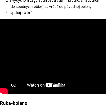
S výdychom zaguľať chrbát a vtiahni brucho. S nádychom
(do spodných rebier) sa vrátiš do pôvodnej polohy.
Opakuj 10-krát.
Ruka-koleno