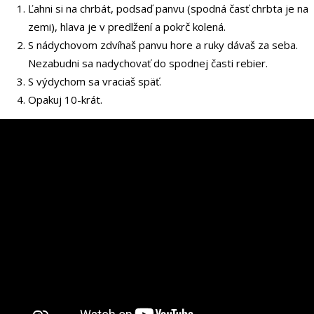
Ľahni si na chrbát, podsaď panvu (spodná časť chrbta je na
zemi), hlava je v predlžení a pokrč kolená.
S nádychovom zdvíhaš panvu hore a ruky dávaš za seba.
Nezabudni sa nadychovať do spodnej časti rebier.
S výdychom sa vraciaš späť.
Opakuj 10-krát.