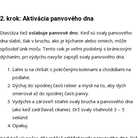
2. krok: Aktivácia panvového dna
Diastáza tiež
oslabuje panvové dno.
Keď sú svaly panvového
dna slabé, tlak v bruchu, ako je kýchanie alebo smiech, môže
spôsobiť únik moču. Tento cvik je veľmi podobný s bránicovým
dýchaním, pri výdychu navyše zapojíš svaly panvového dna.
Ľahni si na chrbát s pokrčenými kolenami a chodidlami na
podlahe.
Dýchaj do spodnej časti rebier a mysli na to, aby dych
smeroval až do spodnej časti panvy.
Vydýchni a zároveň stiahni svaly brucha a panvového dna
(ako keď zadržiavaš cikanie). Drž svaly stiahnuté 3 – 5
sekúnd.
Opakuj.