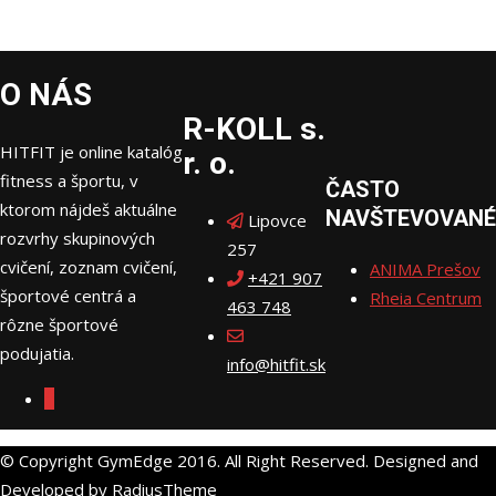
O NÁS
R-KOLL s.
HITFIT je online katalóg
r. o.
fitness a športu, v
ČASTO
ktorom nájdeš aktuálne
NAVŠTEVOVANÉ
Lipovce
rozvrhy skupinových
257
cvičení, zoznam cvičení,
ANIMA Prešov
+421 907
športové centrá a
Rheia Centrum
463 748
rôzne športové
podujatia.
info@hitfit.sk
© Copyright GymEdge 2016. All Right Reserved. Designed and
Developed by RadiusTheme