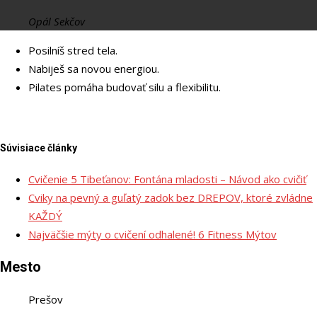
Opál Sekčov
Posilníš stred tela.
Nabiješ sa novou energiou.
Pilates pomáha budovať silu a flexibilitu.
Súvisiace články
Cvičenie 5 Tibeťanov: Fontána mladosti – Návod ako cvičiť
Cviky na pevný a guľatý zadok bez DREPOV, ktoré zvládne
KAŽDÝ
Najväčšie mýty o cvičení odhalené! 6 Fitness Mýtov
Mesto
Prešov