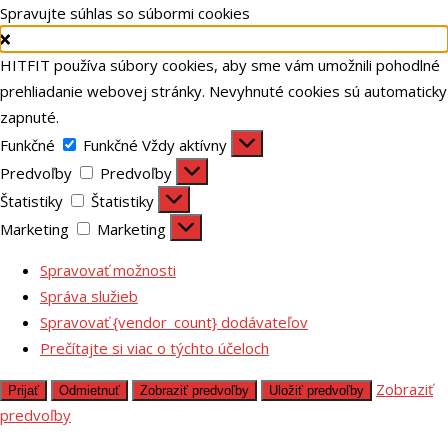
Spravujte súhlas so súbormi cookies
HITFIT používa súbory cookies, aby sme vám umožnili pohodlné
prehliadanie webovej stránky. Nevyhnuté cookies sú automaticky
zapnuté.
Funkčné
Funkčné
Vždy aktívny
Predvoľby
Predvoľby
Štatistiky
Štatistiky
Marketing
Marketing
Spravovať možnosti
Správa služieb
Spravovať {vendor_count} dodávateľov
Prečítajte si viac o týchto účeloch
Zobraziť
Prijať
Odmietnuť
Zobraziť predvoľby
Uložiť predvoľby
predvoľby