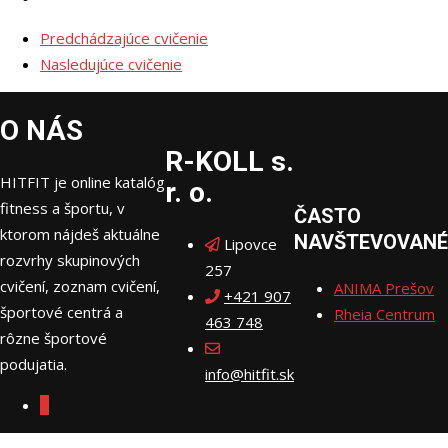
Predchádzajúce cvičenie
Nasledujúce cvičenie
O NÁS
R-KOLL s.
HITFIT je online katalóg
r. o.
fitness a športu, v
ČASTO
ktorom nájdeš aktuálne
NAVŠTEVOVANÉ
Lipovce
rozvrhy skupinových
257
cvičení, zoznam cvičení,
ANIMA Prešov
+421 907
športové centrá a
Rheia Centrum
463 748
rôzne športové
podujatia.
info@hitfit.sk