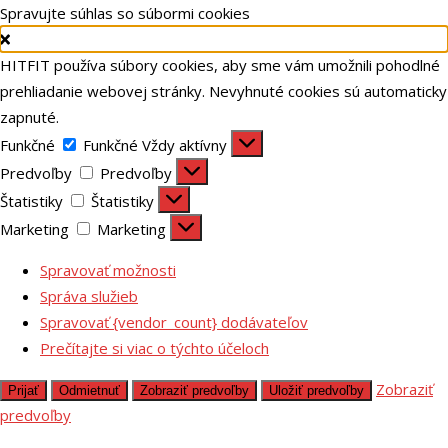
Spravujte súhlas so súbormi cookies
HITFIT používa súbory cookies, aby sme vám umožnili pohodlné
prehliadanie webovej stránky. Nevyhnuté cookies sú automaticky
zapnuté.
Funkčné
Funkčné
Vždy aktívny
Predvoľby
Predvoľby
Štatistiky
Štatistiky
Marketing
Marketing
Spravovať možnosti
Správa služieb
Spravovať {vendor_count} dodávateľov
Prečítajte si viac o týchto účeloch
Zobraziť
Prijať
Odmietnuť
Zobraziť predvoľby
Uložiť predvoľby
predvoľby