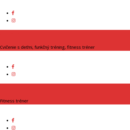
Adriana
Cvičenie s deťmi, funkčný tréning, fitness tréner
Bob Trenčan
Fitness tréner