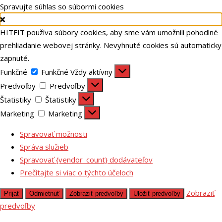
Spravujte súhlas so súbormi cookies
HITFIT používa súbory cookies, aby sme vám umožnili pohodlné
prehliadanie webovej stránky. Nevyhnuté cookies sú automaticky
zapnuté.
Funkčné
Funkčné
Vždy aktívny
Predvoľby
Predvoľby
Štatistiky
Štatistiky
Marketing
Marketing
Spravovať možnosti
Správa služieb
Spravovať {vendor_count} dodávateľov
Prečítajte si viac o týchto účeloch
Zobraziť
Prijať
Odmietnuť
Zobraziť predvoľby
Uložiť predvoľby
predvoľby