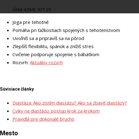
Úzka 420/6, 971 01
Joga pre tehotné
Pomáha pri ťažkostiach spojených s tehotenstvom
Uvoľníš sa a pripravíš sa na pôrod
Zlepšíš flexibilitu, spánok a znížiš stres
Cvičenie podporuje spojenie s bábätkom
Rozvrh:
Aktuálny rozvrh
Súvisiace články
Diastáza: Ako zistím diastázu? Ako sa zbaviť diastázy?
Cviky na diastázu: postup krok za krokom
Pravidlá pre dokonalé brucho
Mesto