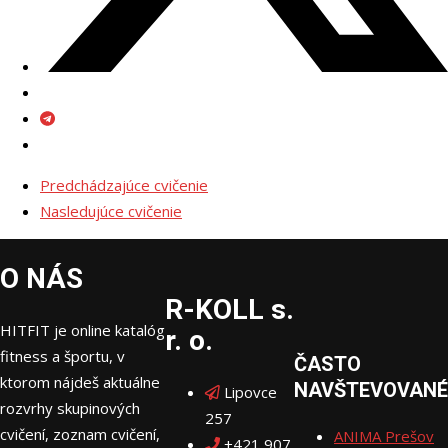
Predchádzajúce cvičenie
Nasledujúce cvičenie
O NÁS
R-KOLL s.
HITFIT je online katalóg
r. o.
fitness a športu, v
ČASTO
ktorom nájdeš aktuálne
NAVŠTEVOVANÉ
Lipovce
rozvrhy skupinových
257
cvičení, zoznam cvičení,
ANIMA Prešov
+421 907