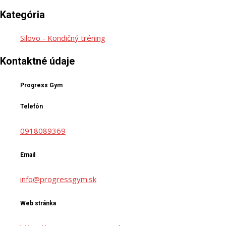
Kategória
Silovo - Kondičný tréning
Kontaktné údaje
Progress Gym
Telefón
0918089369
Email
info@progressgym.sk
Web stránka