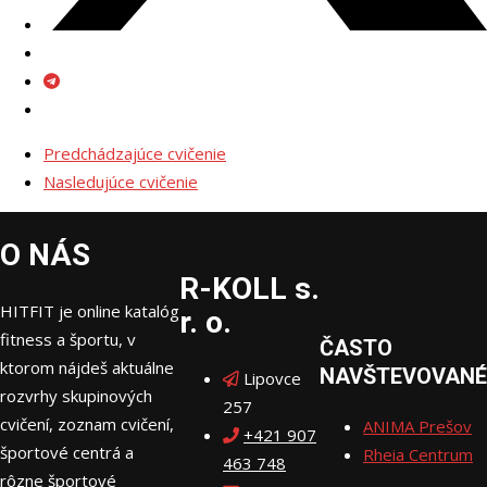
Predchádzajúce cvičenie
Nasledujúce cvičenie
O NÁS
R-KOLL s.
HITFIT je online katalóg
r. o.
fitness a športu, v
ČASTO
ktorom nájdeš aktuálne
NAVŠTEVOVANÉ
Lipovce
rozvrhy skupinových
257
cvičení, zoznam cvičení,
ANIMA Prešov
+421 907
športové centrá a
Rheia Centrum
463 748
rôzne športové