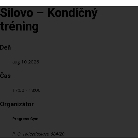
Silovo – Kondičný
tréning
Deň
aug 10 2026
Čas
17:00 - 18:00
Organizátor
Progress Gym
P. O. Hviezdoslava 684/20