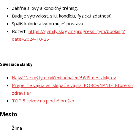
Zahŕňa silový a kondičný tréning.
Buduje vytrvalosť, silu, kondíciu, fyzickú zdatnosť.
Spáliš kalórie
a vyformuješ postavu.
Rozvrh:
https://gymify.sk/gym/progress-gym/booking?
date=2024-10-25
Súvisiace články
Najväčšie mýty o cvičení odhalené! 6 Fitness Mýtov
Prepeličie vajcia vs. slepačie vajcia. POROVNANIE: Ktoré sú
zdravšie?
TOP 5 cvikov na ploché bruško
Mesto
Žilina