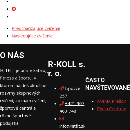
Predchádzajúce cvičenie
Nasledujúce cvičenie
O NÁS
R-KOLL s.
HITFIT je online katalóg
r. o.
fitness a športu, v
ČASTO
ktorom nájdeš aktuálne
NAVŠTEVOVANÉ
Lipovce
rozvrhy skupinových
257
cvičení, zoznam cvičení,
ANIMA Prešov
+421 907
športové centrá a
Rheia Centrum
463 748
rôzne športové
podujatia.
info@hitfit.sk