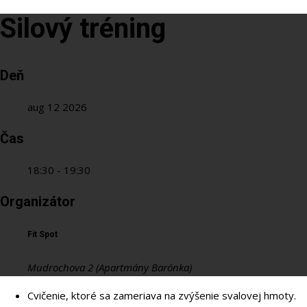
Silový tréning
Deň
aug 12 2026
Čas
18:30 - 19:30
Organizátor
Fit Spot
Mudrochova 2 (Apartmány Barónka)
Cvičenie, ktoré sa zameriava na zvýšenie svalovej hmoty.