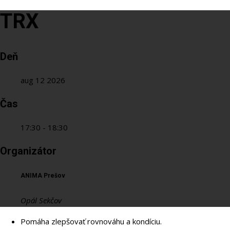
TRX
Deň
aug 12 2026
Čas
17:30 - 18:30
Organizátor
ANIMA Prešov
Opál Sekčov
Pomáha zlepšovať rovnováhu a kondíciu.