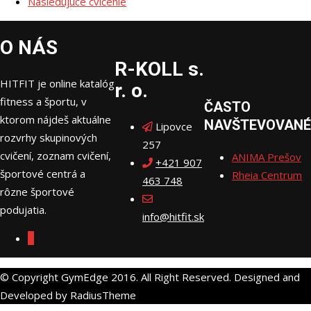
Nasledujúce cvičenie
O NÁS
R-KOLL s.
HITFIT je online katalóg
r. o.
fitness a športu, v
ČASTO
ktorom nájdeš aktuálne
NAVŠTEVOVANÉ
Lipovce
rozvrhy skupinových
257
cvičení, zoznam cvičení,
ANIMA Prešov
+421 907
športové centrá a
Rheia Centrum
463 748
rôzne športové
podujatia.
info@hitfit.sk
© Copyright GymEdge 2016. All Right Reserved. Designed and
Developed by RadiusTheme