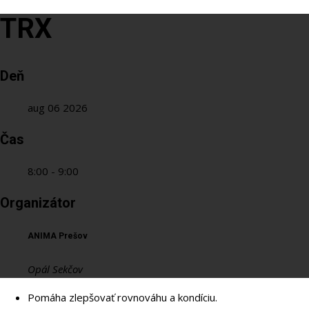
TRX
Deň
aug 06 2026
Čas
8:00 - 9:00
Organizátor
ANIMA Prešov
Opál Sekčov
Pomáha zlepšovať rovnováhu a kondíciu.