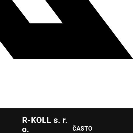
R-KOLL s. r.
o.
ČASTO