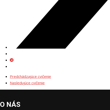
Predchádzajúce cvičenie
Nasledujúce cvičenie
O NÁS