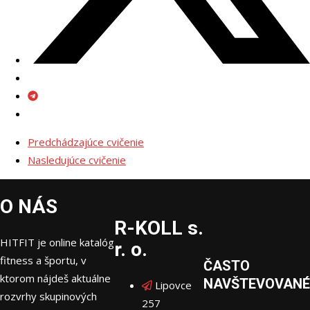
Predchádzajúce cvičenie
Nasledujúce cvičenie
O NÁS
R-KOLL s.
HITFIT je online katalóg
r. o.
fitness a športu, v
ČASTO
ktorom nájdeš aktuálne
NAVŠTEVOVANÉ
Lipovce
rozvrhy skupinových
257