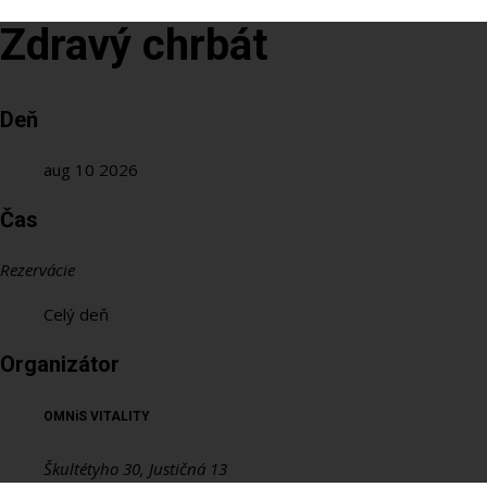
Zdravý chrbát
Deň
aug 10 2026
Čas
Rezervácie
Celý deň
Organizátor
OMNiS VITALITY
Škultétyho 30, Justičná 13