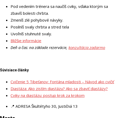
Pod vedením trénera sa naučíš cviky, vďaka ktorým sa
zbavíš bolesti chrbta.
Zmeníš zlé pohybové návyky.
Posilníš svaly chrbta a stred tela
Uvoľníš stuhnuté svaly.
Bližšie informácie
Deň a čas: na základe rezervácie,
konzultácia zadarmo
Súvisiace články
Cvičenie 5 Tibeťanov: Fontána mladosti – Návod ako cvičiť
Diastáza: Ako zistím diastázu? Ako sa zbaviť diastázy?
Cviky na diastázu: postup krok za krokom
📍 ADRESA
Škultétyho 30, Justičná 13