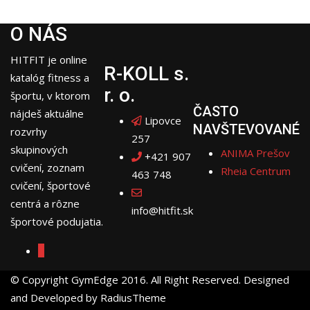
O NÁS
HITFIT je online
R-KOLL s.
katalóg fitness a
r. o.
športu, v ktorom
ČASTO
nájdeš aktuálne
Lipovce
NAVŠTEVOVANÉ
rozvrhy
257
skupinových
ANIMA Prešov
+421 907
cvičení, zoznam
Rheia Centrum
463 748
cvičení, športové
centrá a rôzne
info@hitfit.sk
športové podujatia.
© Copyright GymEdge 2016. All Right Reserved. Designed
and Developed by RadiusTheme