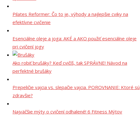
Pilates Reformer: Čo to je, výhody a najlepšie cviky na
efektívne cvičenie
Esenciálne oleje a joga: AKÉ a AKO použiť esenciálne oleje
pri cvičení jogy
Ako robiť brušáky? Keď cvičíš, tak SPRÁVNE! Návod na
perfektné brušáky
Prepeličie vajcia vs. slepačie vajcia. POROVNANIE: Ktoré sú
zdravšie?
Najväčšie mýty o cvičení odhalené! 6 Fitness Mýtov