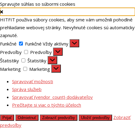
Spravujte súhlas so súbormi cookies
HITFIT používa súbory cookies, aby sme vám umožnili pohodlné
prehliadanie webovej stránky. Nevyhnuté cookies sú automaticky
zapnuté.
Funkčné
Funkčné
Vždy aktívny
Predvoľby
Predvoľby
Štatistiky
Štatistiky
Marketing
Marketing
Spravovať možnosti
Správa služieb
Spravovať {vendor_count} dodávateľov
Prečítajte si viac o týchto účeloch
Zobraziť
Prijať
Odmietnuť
Zobraziť predvoľby
Uložiť predvoľby
predvoľby