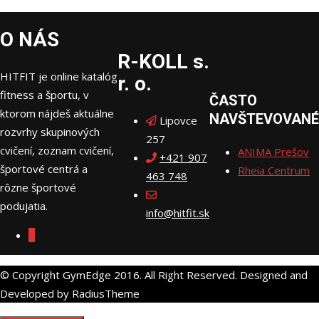
O NÁS
R-KOLL s.
HITFIT je online katalóg
r. o.
fitness a športu, v
ČASTO
ktorom nájdeš aktuálne
NAVŠTEVOVANÉ
Lipovce
rozvrhy skupinových
257
cvičení, zoznam cvičení,
ANIMA Prešov
+421 907
športové centrá a
Rheia Centrum
463 748
rôzne športové
podujatia.
info@hitfit.sk
© Copyright GymEdge 2016. All Right Reserved. Designed and
Developed by RadiusTheme