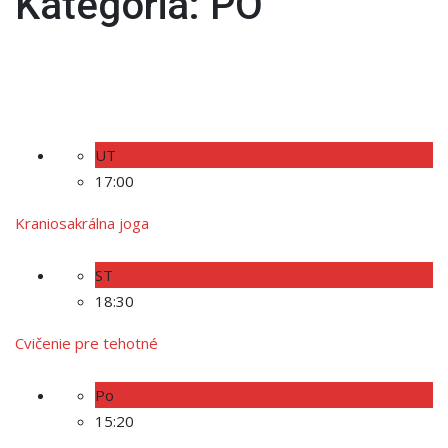
Kategória:
PO
UT
17:00
Kraniosakrálna joga
ST
18:30
Cvičenie pre tehotné
Po
15:20