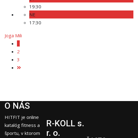
19:30
NE
17:30
Joga Mili
1
2
3
O NÁS
HITFIT je online
R-KOLL s.
katalóg fitness a
r. o.
športu, v ktorom