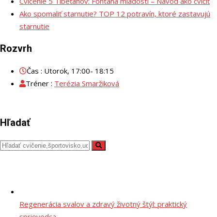
Cvičenie 5 Tibeťanov: Fontána mladosti – Návod ako cvičiť
Ako spomaliť starnutie? TOP 12 potravín, ktoré zastavujú
starnutie
Rozvrh
Čas : Utorok, 17:00- 18:15
Tréner :
Terézia Smaržiková
Hľadať
Regenerácia svalov a zdravý životný štýl: praktický
sprievodca