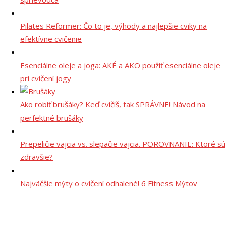
Pilates Reformer: Čo to je, výhody a najlepšie cviky na
efektívne cvičenie
Esenciálne oleje a joga: AKÉ a AKO použiť esenciálne oleje
pri cvičení jogy
Ako robiť brušáky? Keď cvičíš, tak SPRÁVNE! Návod na
perfektné brušáky
Prepeličie vajcia vs. slepačie vajcia. POROVNANIE: Ktoré sú
zdravšie?
Najväčšie mýty o cvičení odhalené! 6 Fitness Mýtov