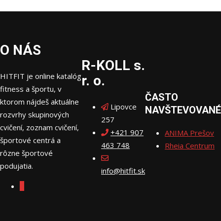
O NÁS
R-KOLL s.
HITFIT je online katalóg
r. o.
fitness a športu, v
ČASTO
ktorom nájdeš aktuálne
Lipovce
NAVŠTEVOVANÉ
rozvrhy skupinových
257
cvičení, zoznam cvičení,
+421 907
ANIMA Prešov
športové centrá a
463 748
Rheia Centrum
rôzne športové
podujatia.
info@hitfit.sk