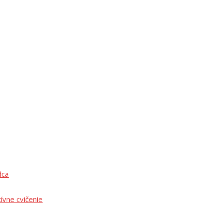
dca
tívne cvičenie