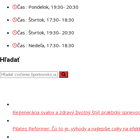
Čas : Pondelok, 19:30- 20:30
Čas : Štvrtok, 17:30- 18:30
Čas : Štvrtok, 19:30- 20:30
Čas : Nedeľa, 17:30- 18:30
Hľadať
Regenerácia svalov a zdravý životný štýl: praktický sprievo
Pilates Reformer: Čo to je, výhody a najlepšie cviky na efek