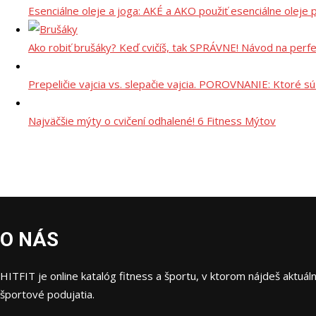
Esenciálne oleje a joga: AKÉ a AKO použiť esenciálne oleje p
Ako robiť brušáky? Keď cvičíš, tak SPRÁVNE! Návod na perf
Prepeličie vajcia vs. slepačie vajcia. POROVNANIE: Ktoré sú
Najväčšie mýty o cvičení odhalené! 6 Fitness Mýtov
O NÁS
HITFIT je online katalóg fitness a športu, v ktorom nájdeš aktuál
športové podujatia.