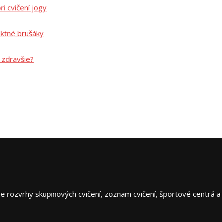
ri cvičení jogy
ektné brušáky
 zdravšie?
ne rozvrhy skupinových cvičení, zoznam cvičení, športové centrá a