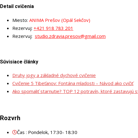
Detail cvičenia
Miesto:
ANIMA Prešov (Opál Se
kčov)
Rezervuj:
+421 918 783 201
Rezervuj:
studio.zdravia.presov@gmail.com
Súvisiace články
Druhy jogy a základné dychové cvičenie
Cvičenie 5 Tibeťanov: Fontána mladosti – Návod ako cvičiť
Ako spomaliť starnutie? TOP 12 potravín, ktoré zastavujú s
Rozvrh
Čas : Pondelok, 17:30- 18:30