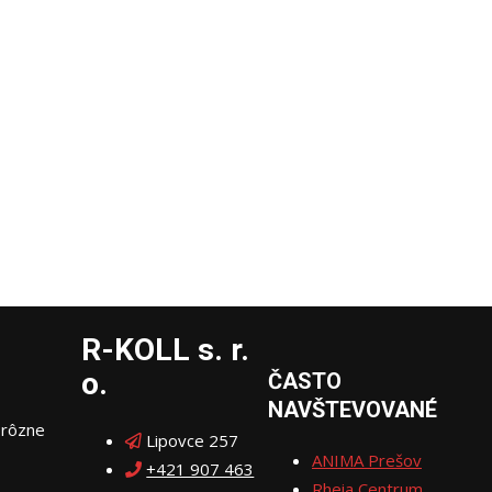
R-KOLL s. r.
o.
ČASTO
NAVŠTEVOVANÉ
 rôzne
Lipovce 257
ANIMA Prešov
+421 907 463
Rheia Centrum