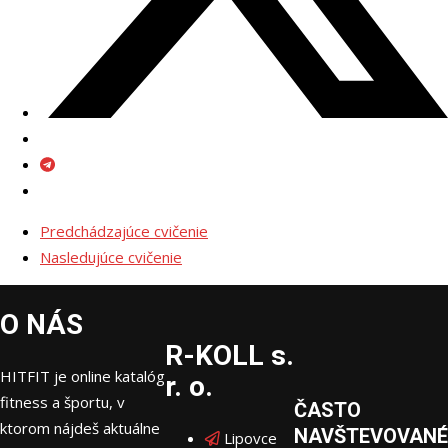
Predchádzajúce cvičenie
Nasledujúce cvičenie
O NÁS
R-KOLL s.
HITFIT je online katalóg
r. o.
fitness a športu, v
ČASTO
ktorom nájdeš aktuálne
NAVŠTEVOVANÉ
Lipovce