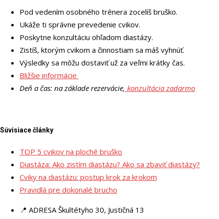
Pod vedením osobného trénera zocelíš bruško.
Ukáže ti správne prevedenie cvikov.
Poskytne konzultáciu ohľadom diastázy.
Zistíš, ktorým cvikom a činnostiam sa máš vyhnúť.
Výsledky sa môžu dostaviť už za veľmi krátky čas.
Bližšie informácie
Deň a čas: na základe rezervácie,
konzultácia zadarmo
Súvisiace články
TOP 5 cvikov na ploché bruško
Diastáza: Ako zistím diastázu? Ako sa zbaviť diastázy?
Cviky na diastázu: postup krok za krokom
Pravidlá pre dokonalé brucho
📍 ADRESA
Škultétyho 30, Justičná 13