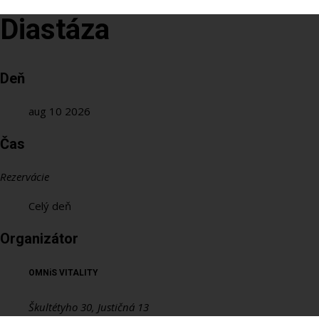
Diastáza
Deň
aug 10 2026
Čas
Rezervácie
Celý deň
Organizátor
OMNiS VITALITY
Škultétyho 30, Justičná 13