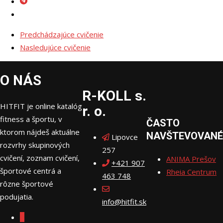
Predchádzajúce cvičenie
Nasledujúce cvičenie
O NÁS
R-KOLL s.
HITFIT je online katalóg
r. o.
fitness a športu, v
ČASTO
ktorom nájdeš aktuálne
NAVŠTEVOVANÉ
Lipovce
rozvrhy skupinových
257
cvičení, zoznam cvičení,
ANIMA Prešov
+421 907
športové centrá a
Rheia Centrum
463 748
rôzne športové
podujatia.
info@hitfit.sk