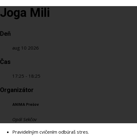
Joga Mili
Deň
aug 10 2026
Čas
17:25 - 18:25
Organizátor
ANIMA Prešov
Opál Sekčov
Pravidelným cvičením odbúraš stres.