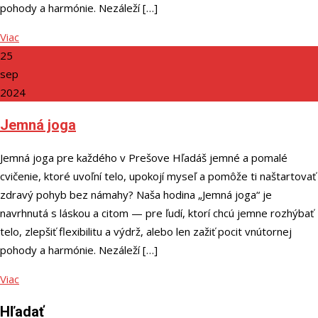
pohody a harmónie. Nezáleží […]
Viac
25
sep
2024
Jemná joga
Jemná joga pre každého v Prešove Hľadáš jemné a pomalé
cvičenie, ktoré uvoľní telo, upokojí myseľ a pomôže ti naštartovať
zdravý pohyb bez námahy? Naša hodina „Jemná joga“ je
navrhnutá s láskou a citom — pre ľudí, ktorí chcú jemne rozhýbať
telo, zlepšiť flexibilitu a výdrž, alebo len zažiť pocit vnútornej
pohody a harmónie. Nezáleží […]
Viac
Hľadať