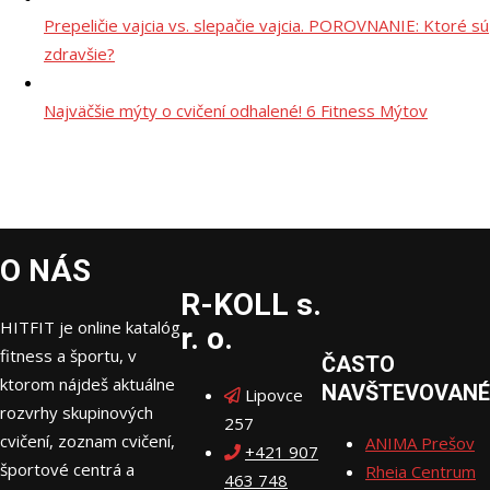
Prepeličie vajcia vs. slepačie vajcia. POROVNANIE: Ktoré sú
zdravšie?
Najväčšie mýty o cvičení odhalené! 6 Fitness Mýtov
O NÁS
R-KOLL s.
HITFIT je online katalóg
r. o.
fitness a športu, v
ČASTO
ktorom nájdeš aktuálne
NAVŠTEVOVANÉ
Lipovce
rozvrhy skupinových
257
cvičení, zoznam cvičení,
ANIMA Prešov
+421 907
športové centrá a
Rheia Centrum
463 748