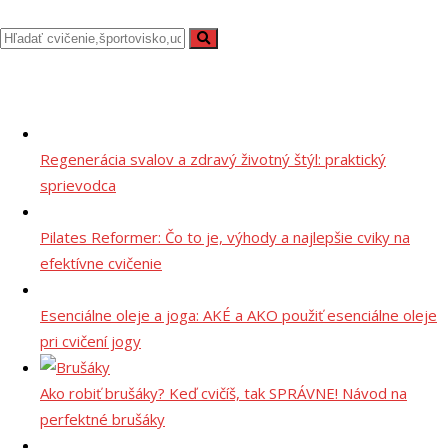
Regenerácia svalov a zdravý životný štýl: praktický
sprievodca
Pilates Reformer: Čo to je, výhody a najlepšie cviky na
efektívne cvičenie
Esenciálne oleje a joga: AKÉ a AKO použiť esenciálne oleje
pri cvičení jogy
Ako robiť brušáky? Keď cvičíš, tak SPRÁVNE! Návod na
perfektné brušáky