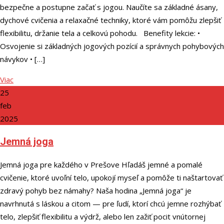
bezpečne a postupne začať s jogou. Naučíte sa základné ásany,
dychové cvičenia a relaxačné techniky, ktoré vám pomôžu zlepšiť
flexibilitu, držanie tela a celkovú pohodu. Benefity lekcie: •
Osvojenie si základných jogových pozícií a správnych pohybových
návykov • […]
Viac
25
feb
2025
Jemná joga
Jemná joga pre každého v Prešove Hľadáš jemné a pomalé
cvičenie, ktoré uvoľní telo, upokojí myseľ a pomôže ti naštartovať
zdravý pohyb bez námahy? Naša hodina „Jemná joga“ je
navrhnutá s láskou a citom — pre ľudí, ktorí chcú jemne rozhýbať
telo, zlepšiť flexibilitu a výdrž, alebo len zažiť pocit vnútornej