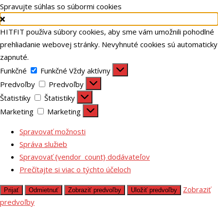
Spravujte súhlas so súbormi cookies
HITFIT používa súbory cookies, aby sme vám umožnili pohodlné
prehliadanie webovej stránky. Nevyhnuté cookies sú automaticky
zapnuté.
Funkčné
Funkčné
Vždy aktívny
Predvoľby
Predvoľby
Štatistiky
Štatistiky
Marketing
Marketing
Spravovať možnosti
Správa služieb
Spravovať {vendor_count} dodávateľov
Prečítajte si viac o týchto účeloch
Zobraziť
Prijať
Odmietnuť
Zobraziť predvoľby
Uložiť predvoľby
predvoľby