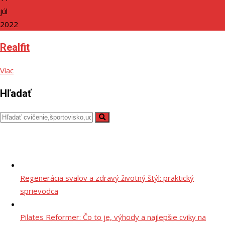
júl
2022
Realfit
Viac
Hľadať
Regenerácia svalov a zdravý životný štýl: praktický
sprievodca
Pilates Reformer: Čo to je, výhody a najlepšie cviky na