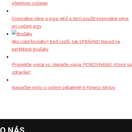
efektívne cvičenie
Esenciálne oleje a joga: AKÉ a AKO použiť esenciálne oleje
pri cvičení jogy
Ako robiť brušáky? Keď cvičíš, tak SPRÁVNE! Návod na
perfektné brušáky
Prepeličie vajcia vs. slepačie vajcia. POROVNANIE: Ktoré sú
zdravšie?
Najväčšie mýty o cvičení odhalené! 6 Fitness Mýtov
O NÁS