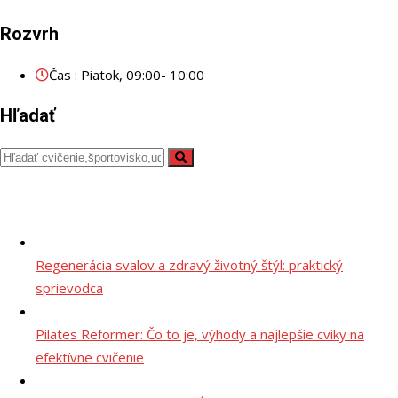
Rozvrh
Čas : Piatok, 09:00- 10:00
Hľadať
Regenerácia svalov a zdravý životný štýl: praktický
sprievodca
Pilates Reformer: Čo to je, výhody a najlepšie cviky na
efektívne cvičenie