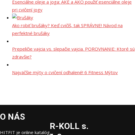
Esenciálne oleje a joga: AKÉ a AKO použiť esenciálne oleje
pri cvičení jogy
Ako robiť brušáky? Keď cvičíš, tak SPRÁVNE! Návod na
perfektné brušáky
Prepeličie vajcia vs. slepačie vajcia. POROVNANIE: Ktoré sú
zdravšie?
Najväčšie mýty o cvičení odhalené! 6 Fitness Mýtov
O NÁS
R-KOLL s.
HITFIT je online katalóg