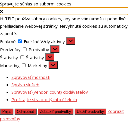
Spravujte súhlas so súbormi cookies
HITFIT používa súbory cookies, aby sme vám umožnili pohodlné
prehliadanie webovej stránky. Nevyhnuté cookies sú automaticky
zapnuté.
Funkčné
Funkčné
Vždy aktívny
Predvoľby
Predvoľby
Štatistiky
Štatistiky
Marketing
Marketing
Spravovať možnosti
Správa služieb
Spravovať {vendor_count} dodávateľov
Prečítajte si viac o týchto účeloch
Zobraziť
Prijať
Odmietnuť
Zobraziť predvoľby
Uložiť predvoľby
predvoľby