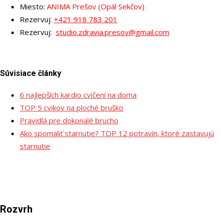
Miesto:
ANIMA Prešov (Opál Sekčov)
Rezervuj:
+421 918 783 201
Rezervuj:
studio.zdravia.presov@gmail.com
Súvisiace články
6 najlepších kardio cvičení na doma
TOP 5 cvikov na ploché bruško
Pravidlá pre dokonalé brucho
Ako spomaliť starnutie? TOP 12 potravín, ktoré zastavujú
starnutie
Rozvrh