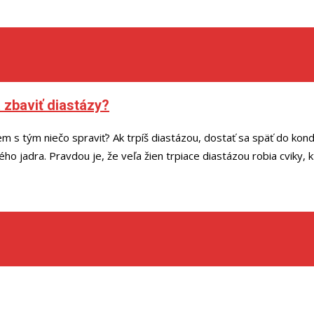
 zbaviť diastázy?
 s tým niečo spraviť? Ak trpíš diastázou, dostať sa späť do kond
okého jadra. Pravdou je, že veľa žien trpiace diastázou robia cviky,