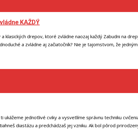
zvládne KAŽDÝ
v a klasických drepov, ktoré zvládne naozaj každý Zabudni na drep
dnoduché a zvládne aj začiatočník? Nie je tajomstvom, že jedným 
m ti ukážeme jednotlivé cviky a vysvetlíme správnu techniku cviče
iahneš diastázu a predchádzaš jej vzniku. Ak bol pôrod prirodzený,