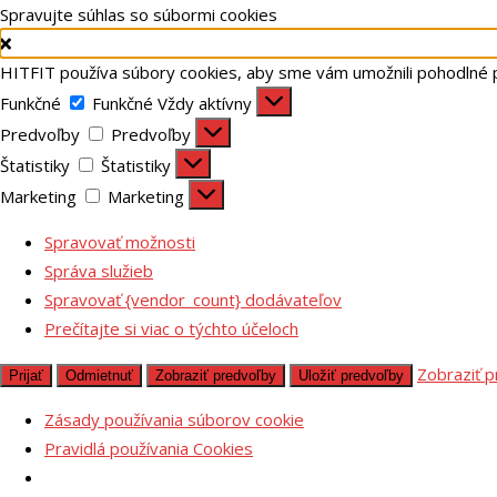
Spravujte súhlas so súbormi cookies
HITFIT používa súbory cookies, aby sme vám umožnili pohodlné 
Funkčné
Funkčné
Vždy aktívny
Predvoľby
Predvoľby
Štatistiky
Štatistiky
Marketing
Marketing
Spravovať možnosti
Správa služieb
Spravovať {vendor_count} dodávateľov
Prečítajte si viac o týchto účeloch
Zobraziť 
Prijať
Odmietnuť
Zobraziť predvoľby
Uložiť predvoľby
Zásady používania súborov cookie
Pravidlá používania Cookies