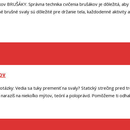
ikov BRUŠÁKY. Správna technika cvičenia brušákov je dôležitá, ab
lné brušné svaly sú dôležité pre držanie tela, každodenné aktivity
tov
ázky: Vedia sa tuky premeniť na svaly? Statický strečing pred tr
ej narazíš na niekoľko mýtov, teórií a poloprávd. Pomôžeme ti odha