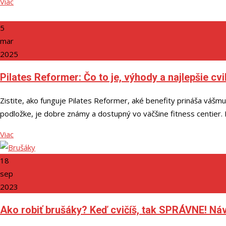
Viac
5
mar
2025
Pilates Reformer: Čo to je, výhody a najlepšie cv
Zistite, ako funguje Pilates Reformer, aké benefity prináša vášmu t
podložke, je dobre známy a dostupný vo väčšine fitness centier. 
Viac
18
sep
2023
Ako robiť brušáky? Keď cvičíš, tak SPRÁVNE! Ná