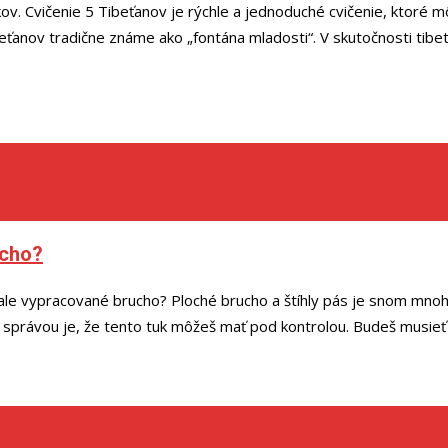
okov. Cvičenie 5 Tibeťanov je rýchle a jednoduché cvičenie, ktoré
anov tradične známe ako „fontána mladosti“. V skutočnosti tibetskí
ucho?
ale vypracované brucho? Ploché brucho a štíhly pás je snom mnohýc
 správou je, že tento tuk môžeš mať pod kontrolou. Budeš musieť v