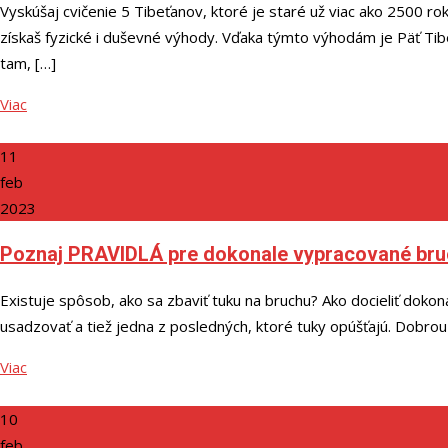
Vyskúšaj cvičenie 5 Tibeťanov, ktoré je staré už viac ako 2500 r
získaš fyzické i duševné výhody. Vďaka týmto výhodám je Päť Tibeť
tam, […]
Viac
11
feb
2023
Poznaj PRAVIDLÁ pre dokonale vypracované br
Existuje spôsob, ako sa zbaviť tuku na bruchu? Ako docieliť dokon
usadzovať a tiež jedna z posledných, ktoré tuky opúšťajú. Dobrou
Viac
10
feb