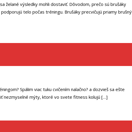
y sa želané výsledky mohli dostaviť. Dôvodom, prečo sú brušáky
 a podporujú telo počas tréningu. Brušáky precvičujú priamy brušný
éningom? Spálim viac tuku cvičením nalačno? a dozvieš sa ešte
liť nezmyselné mýty, ktoré vo svete fitness kolujú […]