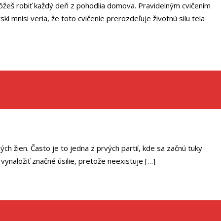
 môžeš robiť každý deň z pohodlia domova. Pravidelným cvičením
 mnísi veria, že toto cvičenie prerozdeľuje životnú silu tela
h žien. Často je to jedna z prvých partií, kde sa začnú tuky
ynaložiť značné úsilie, pretože neexistuje […]