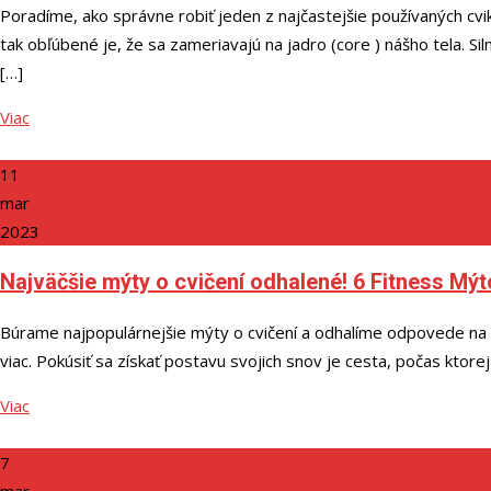
Poradíme, ako správne robiť jeden z najčastejšie používaných cv
tak obľúbené je, že sa zameriavajú na jadro (core ) nášho tela. Si
[…]
Viac
11
mar
2023
Najväčšie mýty o cvičení odhalené! 6 Fitness Mý
Búrame najpopulárnejšie mýty o cvičení a odhalíme odpovede na ot
viac. Pokúsiť sa získať postavu svojich snov je cesta, počas ktor
Viac
7
mar