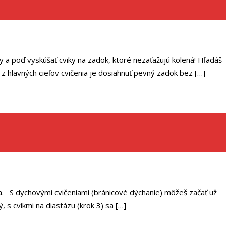
y a poď vyskúšať cviky na zadok, ktoré nezaťažujú kolená! Hľadáš
z hlavných cieľov cvičenia je dosiahnuť pevný zadok bez […]
nia. S dychovými cvičeniami (bránicové dýchanie) môžeš začať už
 s cvikmi na diastázu (krok 3) sa […]