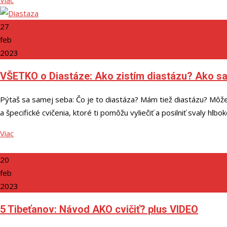
27
feb
2023
VŠETKO o Diastáze: Ako zistím diastázu? Ako sa
Pýtaš sa samej seba: Čo je to diastáza? Mám tiež diastázu? Môžem
a špecifické cvičenia, ktoré ti pomôžu vyliečiť a posilniť svaly hlb
Viac
20
feb
2023
5 Tibeťanov: Návod AKO cvičiť? plus VIDEO