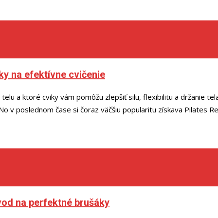
iky na efektívne cvičenie
elu a ktoré cviky vám pomôžu zlepšiť silu, flexibilitu a držanie te
No v poslednom čase si čoraz väčšiu popularitu získava Pilates Re
vod na perfektné brušáky