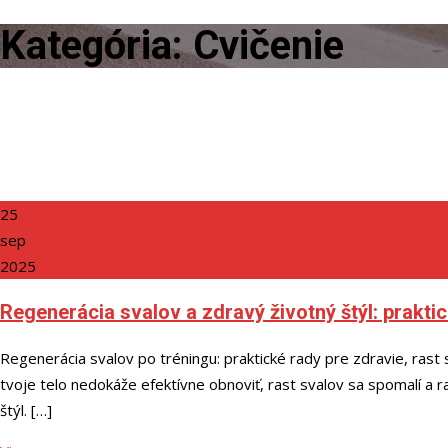
Kategória:
Cvičenie
25
sep
2025
Regenerácia svalov a zdravý životný štýl: prakti
Regenerácia svalov po tréningu: praktické rady pre zdravie, rast 
tvoje telo nedokáže efektívne obnoviť, rast svalov sa spomalí a ra
štýl. […]