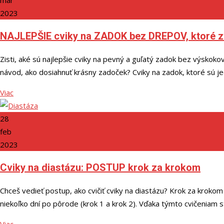
2023
NAJLEPŠIE cviky na ZADOK bez DREPOV, ktoré 
Zisti, aké sú najlepšie cviky na pevný a guľatý zadok bez výskoko
návod, ako dosiahnuť krásny zadoček? Cviky na zadok, ktoré sú je
Viac
28
feb
2023
Cviky na diastázu: POSTUP krok za krokom
Chceš vedieť postup, ako cvičiť cviky na diastázu? Krok za kroko
niekoľko dní po pôrode (krok 1 a krok 2). Vďaka týmto cvičeniam st
Viac